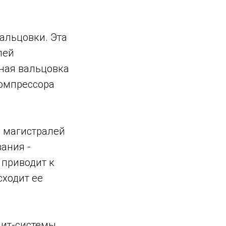
альцовки. Эта
лей
ная вальцовка
компрессора
а магистралей
ания -
 приводит к
сходит ее
лит-системы