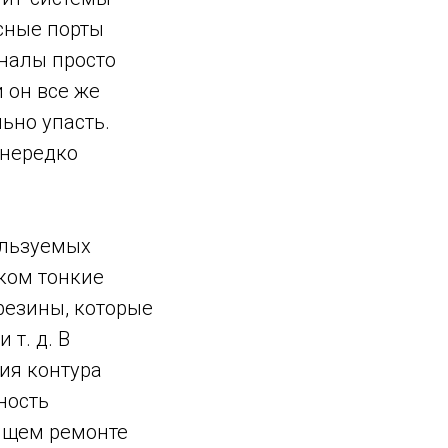
сные порты
налы просто
 он все же
ьно упасть.
 нередко
ользуемых
ком тонкие
резины, которые
т. д. В
ия контура
ность
оящем ремонте