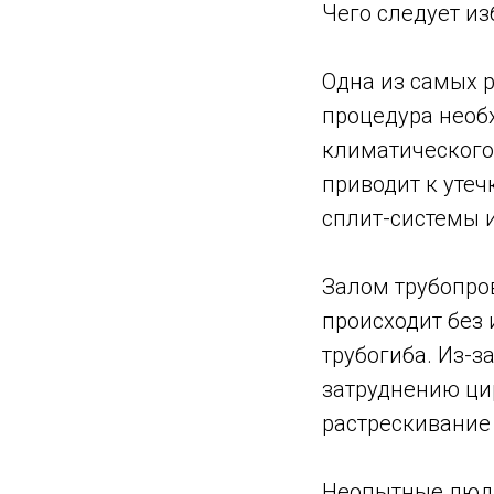
Чего следует из
Одна из самых р
процедура необ
климатического
приводит к утеч
сплит-системы и
Залом трубопров
происходит без
трубогиба. Из-з
затруднению цир
растрескивание
Неопытные люди