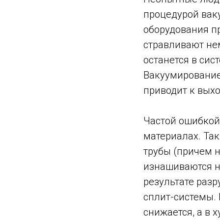
процедурой вак
оборудования п
стравливают нем
останется в сис
Вакуумирование 
приводит к выхо
Частой ошибкой
материалах. Та
трубы (причем н
изнашиваются на
результате раз
сплит-системы. 
снижается, а в 