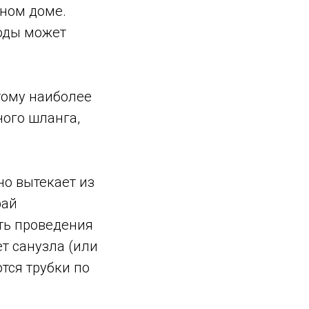
тном доме.
воды может
тому наиболее
ого шланга,
но вытекает из
рай
ть проведения
ет санузла (или
тся трубки по