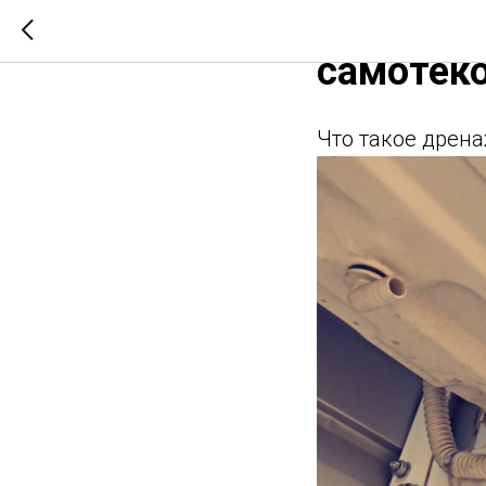
Выведени
самотек
Что такое дрен