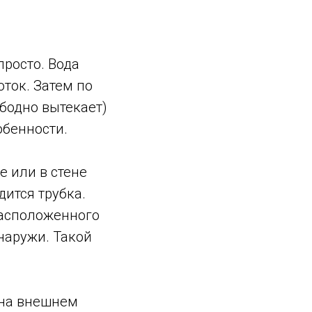
росто. Вода
оток. Затем по
ободно вытекает)
обенности.
е или в стене
дится трубка.
расположенного
наружи. Такой
 на внешнем