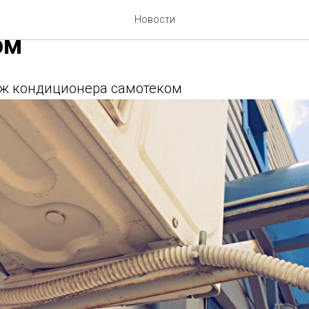
е конденсата из кондици
Новости
ом
аж кондиционера самотеком