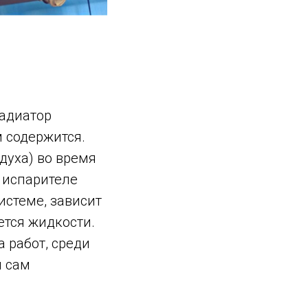
радиатор
м содержится.
духа) во время
 испарителе
истеме, зависит
ется жидкости.
 работ, среди
я сам